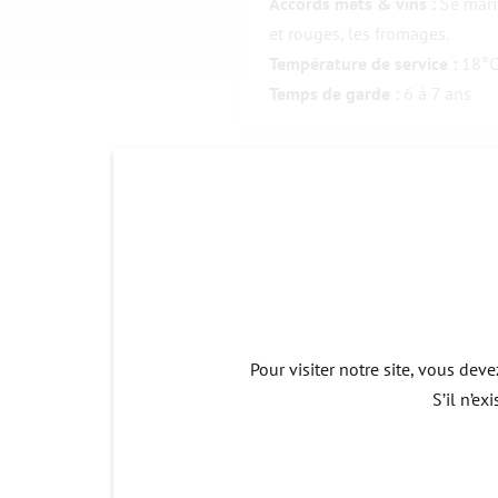
Accords mets & vins :
Se mari
et rouges, les fromages.
Température de service :
18°
Temps de garde :
6 à 7 ans
Pour visiter notre site, vous dev
S’il n’e
Autres vins
DU DOMAINE