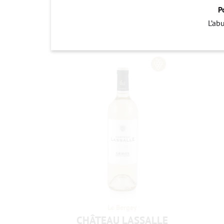
P
L’ab
Le Bergey
CHÂTEAU LASSALLE