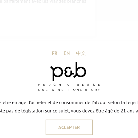
e parfaitement avec les viandes blanches
C
FR
EN
中文
NOUS CONTACTER
ez être en âge d’acheter et de consommer de l’alcool selon la légis
xiste pas de législation sur ce sujet, vous devez être âgé de 21 ans 
ACCEPTER