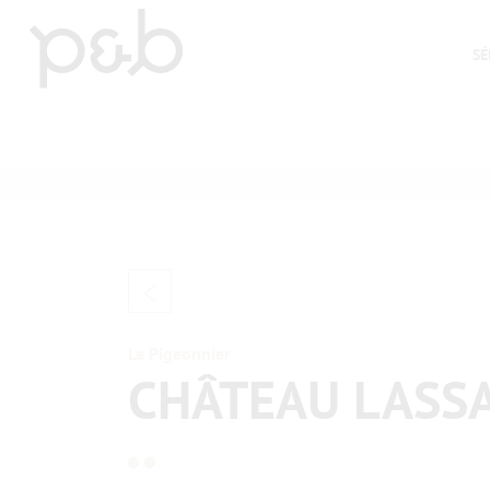
SÉ
>
Le Pigeonnier
CHÂTEAU LASS