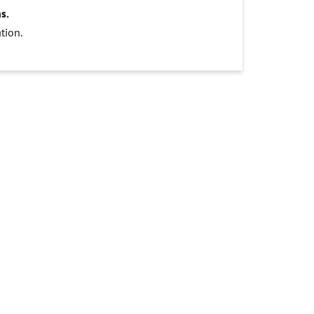
s.
tion.