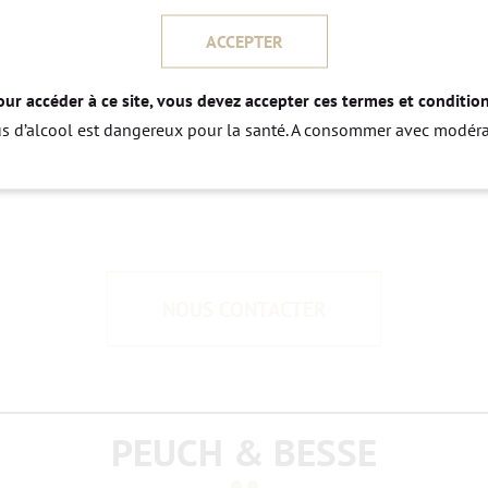
ar de subtils tanins.
de parfaitement avec l’agneau, le canard
ACCEPTER
18°C
our accéder à ce site, vous devez accepter ces termes et condition
us d’alcool est dangereux pour la santé. A consommer avec modéra
NOUS CONTACTER
PEUCH & BESSE