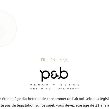
FR
EN
中文
bernet Franc 3% Cabernet Sauvignon 1%
cé. Nez aux notes réglissées avec des
ez être en âge d’acheter et de consommer de l’alcool selon la légis
es noires. Bouche très friande, fraiche et
xiste pas de législation sur ce sujet, vous devez être âgé de 21 ans 