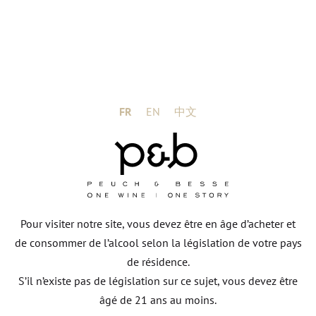
charnue et gourmande à boire dans sa jeunesse.
Accords mets & vins :
S’accorde parfaitement
avec viandes et volailles.
Température de service :
12-14°C
Temps de garde :
2 à 3 ans
FR
EN
中文
Pour visiter notre site, vous devez être en âge d’acheter et
de consommer de l’alcool selon la législation de votre pays
de résidence.
S’il n’existe pas de législation sur ce sujet, vous devez être
âgé de 21 ans au moins.