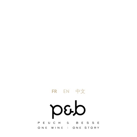
Notre vignoble, situé au cœur de l’appellation
FR
EN
中文
Maury en Roussillon, sur un terroir d’exception fait
de schistes noirs et de marnes calcaires, bénéficie
d’un micro-climat favorable aux cépages nobles
comme le grenache, carignan et syrah. Les vins du
Mas de Lavail sont concentrés, généreux et
élégants. Notre volonté : vous révéler toute la