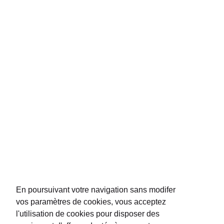
propriétés familiales
comme celle qu'elle exploite elle-même à Saint-
Emilion. De
prestigieux vignobles
lui accordent leur conﬁance et lui
permettent de distribuer leur sélection dans les aéroports du monde entier.
La Maison P&B est présente dans les boutiques duty free et les ambassades
de plus de 50 pays.
NOUS CONTACTER
REJOIGNEZ-NOUS
En poursuivant votre navigation sans modifer
vos paramètres de cookies, vous acceptez
l'utilisation de cookies pour disposer des