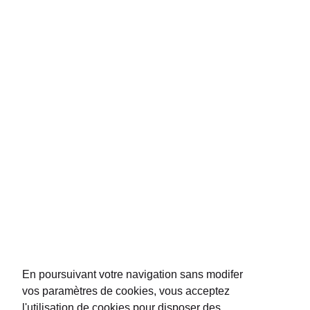
La
Maison Peuch & Besse
, sélectionne depuis 1904 des
vins issus de
propriétés familiales
comme celle qu'elle exploite elle-même à Saint-
Emilion. De
prestigieux vignobles
lui accordent leur conﬁance et lui
permettent de distribuer leur sélection dans les aéroports du monde entier.
La Maison P&B est présente dans les boutiques duty free et les ambassades
de plus de 50 pays.
NOUS CONTACTER
REJOIGNEZ-NOUS
En poursuivant votre navigation sans modifer
vos paramètres de cookies, vous acceptez
l'utilisation de cookies pour disposer des