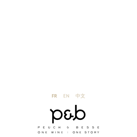
Passionnée, je m’efforce de faire évoluer le
FR
EN
中文
domaine, de le tirer vers le haut. Le Château du
Vieux Guinot est un Saint-Emilion Grand Cru
traditionnel, il est à la fois élégant et puissant. Le
Château Grand Tertre situé dans les Côtes de
Castillon à quelques kilometres de Saint-Emilion,