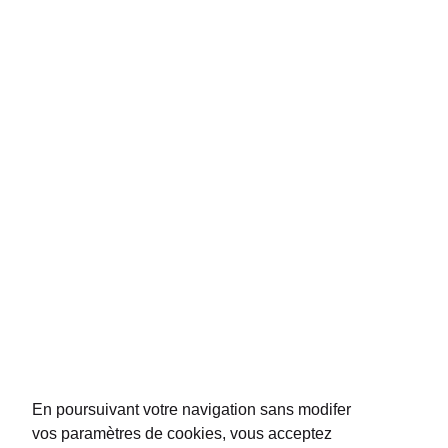
La
Maison Peuch & Besse
, sélectionne depuis 1904 des
vins issus de
propriétés familiales
comme celle qu'elle exploite elle-même à Saint-
Emilion. De
prestigieux vignobles
lui accordent leur conﬁance et lui
permettent de distribuer leur sélection dans les aéroports du monde entier.
La Maison P&B est présente dans les boutiques duty free et les ambassades
de plus de 50 pays.
NOUS CONTACTER
REJOIGNEZ-NOUS
En poursuivant votre navigation sans modifer
vos paramètres de cookies, vous acceptez