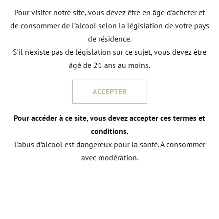
est un vin accessible, facile à boire. Tous deux sont
Pour visiter notre site, vous devez être en âge d’acheter et
des vins de partage...
de consommer de l’alcool selon la législation de votre pays
de résidence.
S’il n’existe pas de législation sur ce sujet, vous devez être
âgé de 21 ans au moins.
ACCEPTER
Pour accéder à ce site, vous devez accepter ces termes et
conditions.
L’abus d’alcool est dangereux pour la santé. A consommer
avec modération.