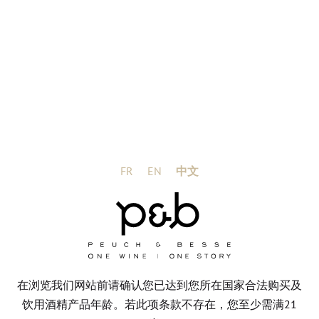
过滤器
地区
阿尔萨斯
博若莱
波尔多
FR
EN
中文
勃艮第
展开
APPELLATIONS
在浏览我们网站前请确认您已达到您所在国家合法购买及
颜色S
饮用酒精产品年龄。若此项条款不存在，您至少需满21