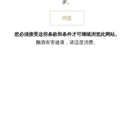
岁。
葡萄品种
同意
您必须接受这些条款和条件才可继续浏览此网站。
酗酒有害健康，请适度消费。
PEUCH & BESSE
Peuch＆Besse是波尔多附近圣爱美隆（Saint-Emilion）产区的葡萄园主和
酒商，自1904年以来就一直在家族式酒庄中挑选葡萄酒进行贸易。 如
今，Isabelle GEC PEUCH和Sylvain COMBE继承了这一传统，并专注国际市
场中的旅游零售业。 得益于众多极具名望公司的信任，他们得以在世界
各地销售佳酿。 P＆B目前在全球50多个国家的免税店及大使馆均有销
售。
联系我们